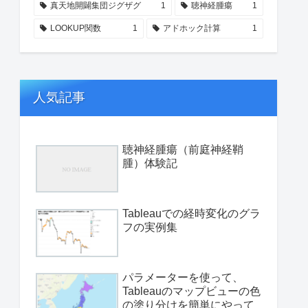
真天地開闢集団ジグザグ
1
聴神経腫瘍
1
LOOKUP関数
1
アドホック計算
1
人気記事
聴神経腫瘍（前庭神経鞘
腫）体験記
Tableauでの経時変化のグラ
フの実例集
パラメーターを使って、
Tableauのマップビューの色
の塗り分けを簡単にやって