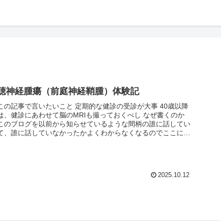
聴神経腫瘍（前庭神経鞘腫）体験記
この記事で言いたいこと 定期的な健診の受診が大事 40歳以降
は、健診にあわせて脳のMRIも撮っておくべし なぜ書くのか
このブログを以前から知らせているような間柄の誰に話してい
て、誰に話していなかったかよくわからなくなるのでここに記
しておき...
2025.10.12