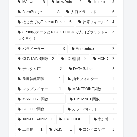
kViewer
8
krewData
8
kintone
8
FormBridge
8
人口ピラミッド
6
はじめてのTableau Public
5
計算フィールド
4
e-StatのデータとTableau Publicで人口ピラミッドを
3
つくろう！
パラメーター
3
Apprentice
2
CONTAINS関数
2
LOD計算
2
FIXED
2
デジタル庁
2
DATA Saber
2
前庭神経鞘腫
1
抽出フィルター
1
マップレイヤー
1
MAKEPOINT関数
1
MAKELINE関数
1
DISTANCE関数
1
BUFFER関数
1
カラーパレット
1
Tableau Public
1
EXCLUDE
1
表計算
1
二重軸
1
J-LIS
1
コンビニ交付
1