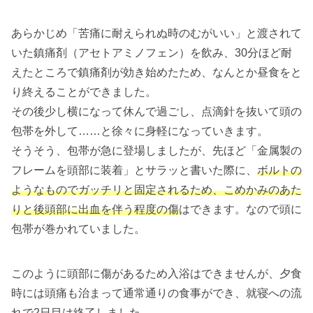
あらかじめ「苦痛に耐えられぬ時のむがいい」と渡されて
いた鎮痛剤（アセトアミノフェン）を飲み、30分ほど耐
えたところで鎮痛剤が効き始めたため、なんとか昼食をと
り終えることができました。
その後少し横になって休んで過ごし、点滴針を抜いて頭の
包帯を外して……と徐々に身軽になっていきます。
そうそう、包帯が急に登場しましたが、先ほど「金属製の
フレームを頭部に装着」とサラッと書いた際に、
ボルトの
ようなものでガッチリと固定されるため、こめかみのあた
りと後頭部に出血を伴う程度の傷
はできます。なので頭に
包帯が巻かれていました。
このように頭部に傷があるため入浴はできませんが、夕食
時には頭痛も治まって通常通りの食事ができ、就寝への流
れで2日目は終了しました。