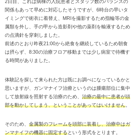
2日目、これは病棟の入院患者とスタッフ数のバランスの
関係もあって早めに対応したそうですが、6時台の早いタ
イミングで術衣に着替え、MRIを撮影するため指輪等の金
属類を外し、手の甲から造影剤や他の薬剤を輸液するため
の点滴針を穿刺しました。
前述のとおり昨夜21:00から絶食を継続しているため朝食
は摂らず、8:30の治療フロア移動までは少し病室で待機す
る時間がありました。
体験記を探して来られた方は既にお調べになっているかと
思いますが、ガンマナイフ治療というのは腫瘍部位に集中
して放射線を照射する治療のため、
治療の最中に患者が頭
部を動かしてしまう、ということがあってはいけません
。
そのため、
金属製のフレームを頭部に装着し、治療中はガ
ンマナイフの機器に固定する
という形式をとります。