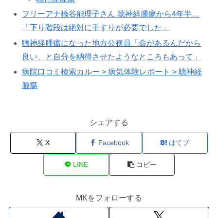
フリーアナ橋谷能理子さん 聴神経腫瘍から4年半…
「下り階段は絶対に手すりが必要でした」
聴神経腫瘍になった地方公務員「命があるんだから
良い、と自分を納得させたようなところもあって」
病院口コミ検索カルー > 病気体験レポート > 聴神経
腫瘍
シェアする
X
Facebook
はてブ
LINE
コピー
MKをフォローする