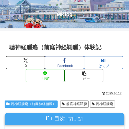
MKlog
聴神経腫瘍（前庭神経鞘腫）体験記
X
Facebook
はてブ
LINE
コピー
2025.10.12
聴神経腫瘍（前庭神経鞘腫）
前庭神経鞘腫
聴神経腫瘍
目次