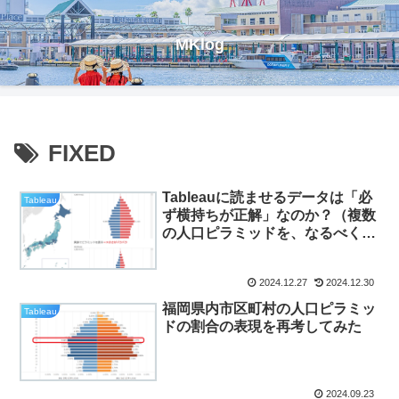
MKlog
FIXED
Tableauに読ませるデータは「必
Tableau
ず横持ちが正解」なのか？（複数
の人口ピラミッドを、なるべく規
模の大小に左右されずに表現する
手法）
2024.12.27
2024.12.30
福岡県内市区町村の人口ピラミッ
Tableau
ドの割合の表現を再考してみた
2024.09.23