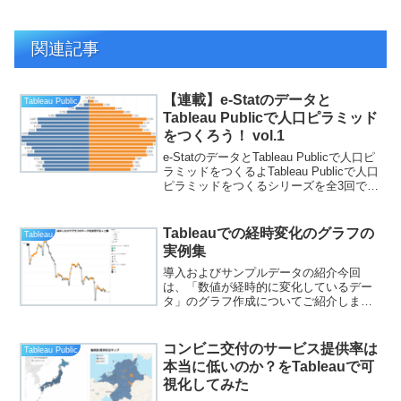
関連記事
【連載】e-Statのデータと
Tableau Public
Tableau Publicで人口ピラミッド
をつくろう！ vol.1
e-StatのデータとTableau Publicで人口ピ
ラミッドをつくるよTableau Publicで人口
ピラミッドをつくるシリーズを全3回でお
届けします。 var divElement =
document.getElementByI...
Tableauでの経時変化のグラフの
Tableau
実例集
導入およびサンプルデータの紹介今回
は、「数値が経時的に変化しているデー
タ」のグラフ作成についてご紹介しま
す。例えば「とある自治体における人口
の変動」というものですね。できれば四
半期ごとよりも毎月の粒度の方がいいな
コンビニ交付のサービス提供率は
Tableau Public
と思っていたところ、那覇市の...
本当に低いのか？をTableauで可
視化してみた