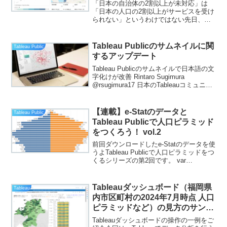
「日本の自治体の2割以上が未対応」は
「日本の人口の2割以上がサービスを受け
られない」というわけではない先日、私
の周辺でこの記事が少し話題になり、そ
もそも日本の自治体の2割以上は、コンビ
ニでの住民票発行サービスに対応してい
Tableau Publicのサムネイルに関
Tableau Public
ません。また残り8割...
するアップデート
Tableau Publicのサムネイルで日本語の文
字化けが改善 Rintaro Sugimura
@rsugimura17 日本のTableauコミュニテ
ィにとって待望のアップデートを発見し
ました。私も目を疑い、驚いています。
夜中なので、...
【連載】e-Statのデータと
Tableau Public
Tableau Publicで人口ピラミッド
をつくろう！ vol.2
前回ダウンロードしたe-Statのデータを使
うよTableau Publicで人口ピラミッドをつ
くるシリーズの第2回です。 var
divElement =
document.getElementById('viz172264936
0852...
Tableauダッシュボード（福岡県
Tableau
内市区町村の2024年7月時点 人口
ピラミッドなど）の見方のサンプ
ル
Tableauダッシュボードの操作の一例をご